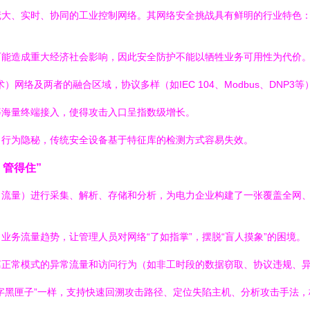
庞大、实时、协同的工业控制网络。其网络安全挑战具有鲜明的行业特色
可能造成重大经济社会影响，因此安全防护不能以牺牲业务可用性为代价
）网络及两者的融合区域，协议多样（如IEC 104、Modbus、DNP3
等海量终端接入，使得攻击入口呈指数级增长。
，行为隐秘，传统安全设备基于特征库的检测方式容易失效。
、管得住”
流量）进行采集、解析、存储和分析，为电力企业构建了一张覆盖全网、
业务流量趋势，让管理人员对网络“了如指掌”，摆脱“盲人摸象”的困境。
正常模式的异常流量和访问行为（如非工时段的数据窃取、协议违规、异常
字黑匣子”一样，支持快速回溯攻击路径、定位失陷主机、分析攻击手法