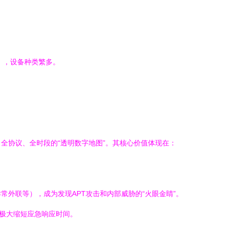
：
。
等），设备种类繁多。
全协议、全时段的“透明数字地图”。其核心价值体现在：
外联等），成为发现APT攻击和内部威胁的“火眼金睛”。
，极大缩短应急响应时间。