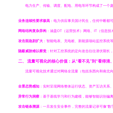
电力生产、传输、调度、配电、用电等环节构成了一个
业务连续性要求极高
：电力供应事关国计民生，任何中断都
网络结构复杂异构
：涵盖OT（运营技术）网络、IT（信息技术
攻击面急剧扩大
：智能电表、充电桩、新能源场站监控系统
隐蔽威胁难以察觉
：针对工控系统的定向攻击往往潜伏期长
二、 流量可视化的核心价值：从“看不见”到“看得清
流量可视化技术通过对网络全流量（包括东西向和南北向
全景态势感知
：实时呈现网络整体运行状态、资产互访关系、
异常行为洞察
：基于基线学习和行为建模，能够智能识别偏离
攻击链条溯源
：一旦发生安全事件，完整的流量记录可像“数